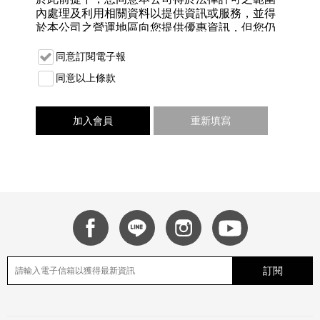
內處理及利用相關資料以提供資訊或服務，並得
於本公司之營運地區向您提供優惠資訊，但您仍
得依法律規定之相關個人資訊權利主張如下事
項：查詢、閱覽、複製、補充、更正、處理、利
同意訂閱電子報
用及刪除，請於上班時間以電話或電子郵件向本
同意以上條款
公司聯繫 -電話：0800-423-279；
您亦可拒絕提供相關之個人資料，惟可能無法及
加入會員
重新填寫
時享有本公司提供之相關活動與獲取各項資訊之
權利。
2. 為確保完成所有的交易程序，您必須保證在本
站登記的個人資料與事實相符，如有變動，應即
時通知網站服務台修正或是自行至會員管理介面
修改。
3. 您所登錄之個人資料，除了應提供廠商相關送
貨與結帳資訊，本站應負相關之保密義務，不會
任意洩漏或提供給第三人。
訂閱
4. 您應妥善保管在本站登記之帳號與密碼，所有
使用該帳號登入系統之任何行為，本站皆視為帳
號與密碼持有人之行為。