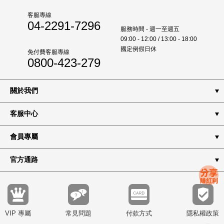
5. 在下列情況下，本站有權查看或提供使用者的
客服專線
個人資料給有權機關、或主張其權利受侵害並提
04-2291-7296
服務時間 - 週一至週五
出適當證明之第三人：
09:00 - 12:00 / 13:00 - 18:00
※ 依法令規定、或依司法機關或其他有權機
國定例假日休
免付費客服專線
關的命令；
0800-423-279
※ 為執行本約定條款、或使用者違反約定條
款；
關於我們
※ 為維護本站系統之正常運作及安全；
※ 為保護本站、其他使用者、或其他第三人
客服中心
的合法權益；
6. 使用者一旦在本站進行線上消費，即表示願意
會員專屬
購買該商品或服務並願遵守交易規則。使用者資
料(如地址、電話)如有變更時，應立即上線修正其
官方通路
所留存之資料，且不得以資料不符為理由，否認
其訂購行為或拒絕付款。 本站並保有接受您訂單
與否的權利。
7. 所有在本站所進行的線上消費，使用者應同意
以本站所紀錄之電子交易資料為準，如有糾紛，
VIP 專屬
常見問題
付款方式
隱私權政策
並以該電子交易資料為認定標準。使用者如果發