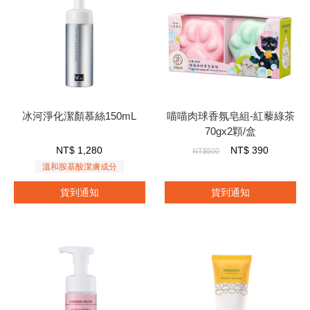
冰河淨化潔顏慕絲150mL
喵喵肉球香氛皂組-紅藜綠茶
70gx2顆/盒
NT$
1,280
NT$
390
NT$500
溫和胺基酸潔膚成分
貨到通知
貨到通知