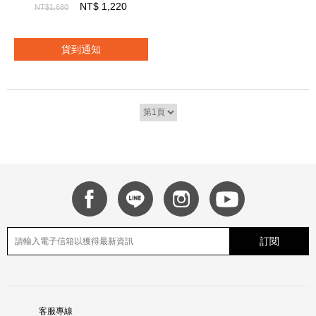
精油滾珠9mL+卡姆果透亮保
NT$
1,220
NT$1,680
濕水凝露20mL
貨到通知
訂閱
客服專線