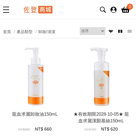
0
首頁
產品類型
卸妝/清潔
龍血求麗卸妝油150mL
★有效期限2028-10-05★ 龍
血求麗潔顏慕絲150mL
NT$
660
NT$
620
NT$890
NT$790