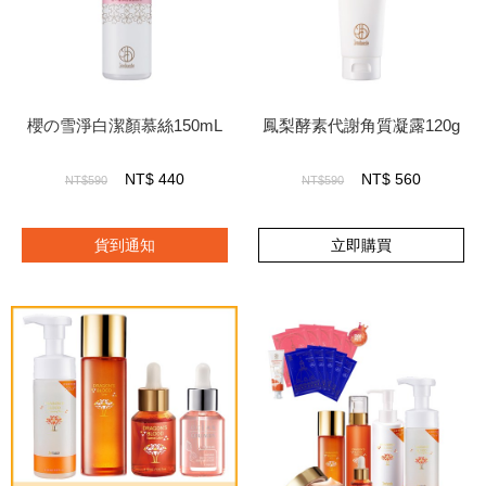
櫻の雪淨白潔顏慕絲150mL
鳳梨酵素代謝角質凝露120g
NT$
440
NT$
560
NT$590
NT$590
貨到通知
立即購買