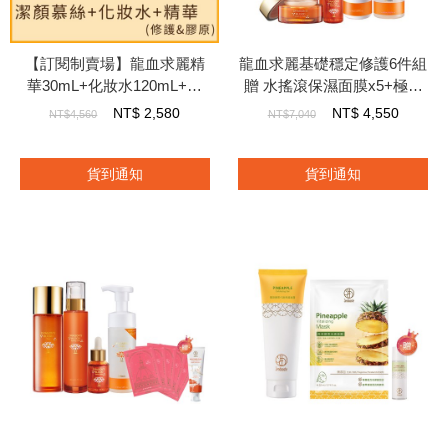
【訂閱制賣場】龍血求麗精
龍血求麗基礎穩定修護6件組
華30mL+化妝水120mL+慕
贈 水搖滾保濕面膜x5+極光
絲150mL+肌可佳膠原蛋白原
白美白面膜*5+龍血修護牙膏
NT$
2,580
NT$
4,550
NT$4,560
NT$7,040
液30mL
120g
貨到通知
貨到通知