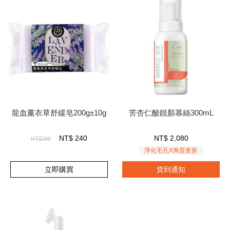
龍血薰衣草舒緩皂200g±10g
苦杏仁酸靚顏慕絲300mL
NT$
240
NT$
2,080
NT$290
淨化毛孔X角質更新
立即購買
貨到通知