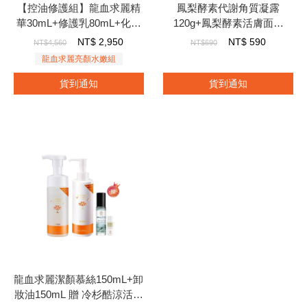
【控油修護組】龍血求麗精
鳳梨酵素代謝角質凝露
華30mL+修護乳80mL+化妝
120g+鳳梨酵素活膚面膜
水120mL+潔顏慕絲150mL
22mL 贈 卡姆果透亮保濕水
NT$
2,950
NT$
590
NT$4,560
NT$690
贈 極光白美白面膜*5+龍血
凝露20mL
龍血求麗亮顏水嫩組
修護牙膏120g
貨到通知
貨到通知
龍血求麗潔顏慕絲150mL+卸
妝油150mL 贈 冷杉酷涼活絡