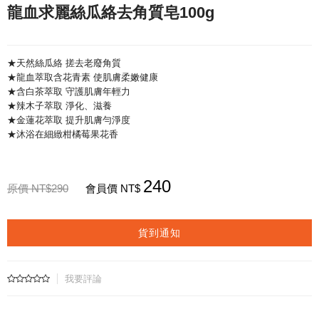
龍血求麗絲瓜絡去角質皂100g
★天然絲瓜絡 搓去老廢角質
★龍血萃取含花青素 使肌膚柔嫩健康
★含白茶萃取 守護肌膚年輕力
★辣木子萃取 淨化、滋養
★金蓮花萃取 提升肌膚勻淨度
★沐浴在細緻柑橘莓果花香
240
原價 NT$290
會員價 NT$
貨到通知
我要評論