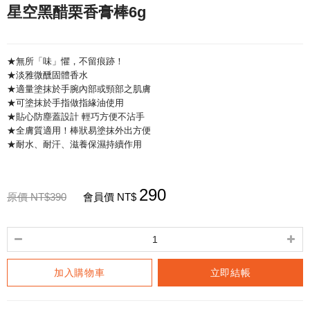
星空黑醋栗香膏棒6g
★無所「味」懼，不留痕跡！
★淡雅微醺固體香水
★適量塗抹於手腕內部或頸部之肌膚
★可塗抹於手指做指緣油使用
★貼心防塵蓋設計 輕巧方便不沾手
★全膚質適用！棒狀易塗抹外出方便
★耐水、耐汗、滋養保濕持續作用
290
原價 NT$390
會員價 NT$
加入購物車
立即結帳