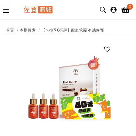
0
首頁
本期優惠
【↘換季6折起】龍血求麗 有感修護