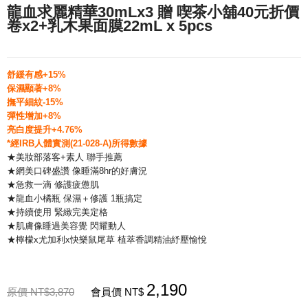
龍血求麗精華30mLx3 贈 喫茶小舖40元折價
卷x2+乳木果面膜22mL x 5pcs
舒緩有感+15%​
保濕顯著+8%​
撫平細紋-15%​
彈性增加+8%​
亮白度提升+4.76%​
*經IRB人體實測(21-028-A)所得數據
★美妝部落客+素人 聯手推薦
★網美口碑盛讚 像睡滿8hr的好膚況
★急救一滴 修護疲憊肌
★龍血小橘瓶 保濕＋修護 1瓶搞定
★持續使用 緊緻完美定格
★肌膚像睡過美容覺 閃耀動人
★檸檬x尤加利x快樂鼠尾草 植萃香調精油紓壓愉悅
2,190
原價 NT$3,870
會員價 NT$