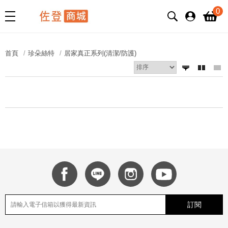
0
首頁
珍朵絲特
居家真正系列(清潔/防護)
訂閱