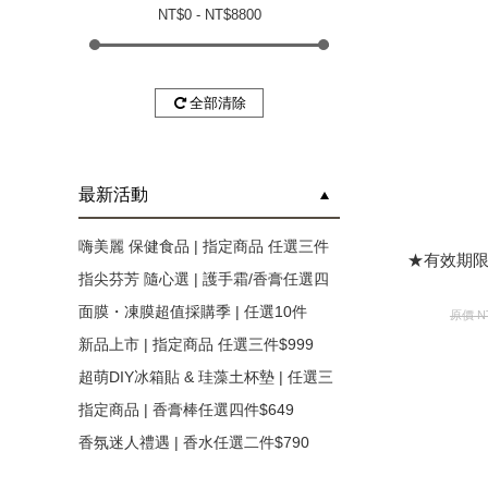
NT$
0
- NT$
8800
全部清除
最新活動
★有效期限2
嗨美麗 保健食品 | 指定商品 任選三件
★有效期限2
$1600 (不列入滿額折活動)
指尖芬芳 隨心選 | 護手霜/香膏任選四
件$590
面膜・凍膜超值採購季 | 任選10件
原價
N
$850(售完不補)
新品上市 | 指定商品 任選三件$999
超萌DIY冰箱貼 & 珪藻土杯墊 | 任選三
件$318
指定商品 | 香膏棒任選四件$649
香氛迷人禮遇 | 香水任選二件$790