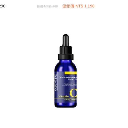
1,190
NT$
促銷價
290
促銷價
NT$
1,190
原價
NT$1,700
mL
【新品】防護盾牌維C精萃油50mL