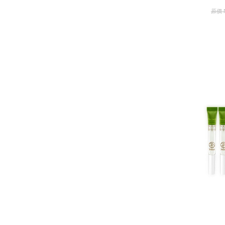
原價
茶樹K痘精華