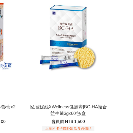
next
prev
包/盒x2
[佐登妮絲XWellness健麗齊]BC-HA複合益生
菌3gx60包/盒
包/盒x2
[佐登妮絲XWellness健麗齊]BC-HA複合
益生菌3gx60包/盒
1,500
NT$
會員價
400
會員價
NT$
1,500
上廁所卡卡或外出飲食必備品