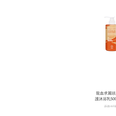
龍血求麗頭皮
沐浴乳500m
面膜
龍血求麗頭
護沐浴乳500
美白面
原價
NT$