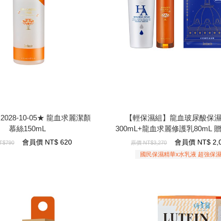
028-10-05★ 龍血求麗潔顏慕
【輕保濕組】龍血玻尿酸保濕
絲150mL
300mL+龍血求麗修護乳80mL 贈
濕面膜x10
028-10-05★ 龍血求麗潔顏
【輕保濕組】龍血玻尿酸保
慕絲150mL
300mL+龍血求麗修護乳80mL 
保濕面膜x10
620
NT$
會員價
會員價
NT$
620
會員價
NT$
2,
T$790
原價
NT$3,270
2,080
NT$
會員價
國民保濕精華x水乳液 超強保