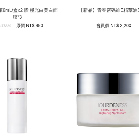
*3
8mL/盒x2 贈 極光白美白面
【新品】青春密碼維E精萃油5
膜*3
2,200
NT$
會員價
450
NT$
原價
原價
NT$
450
會員價
NT$
2,200
NT$580