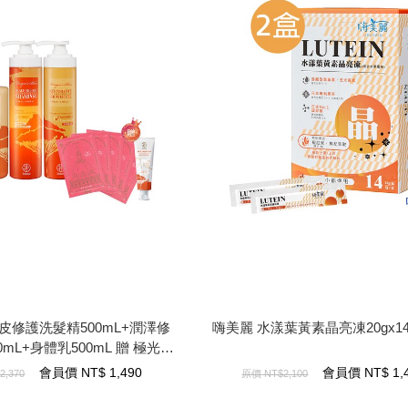
修護洗髮精500mL+潤澤修護
嗨美麗 水漾葉黃素晶亮凍20gx14
L+身體乳500mL 贈 極光白美白
*5+龍血修護牙膏120g
皮修護洗髮精500mL+潤澤修
嗨美麗 水漾葉黃素晶亮凍20gx14
mL+身體乳500mL 贈 極光白
1,400
NT$
會員價
膜*5+龍血修護牙膏120g
會員價
NT$
1,490
會員價
NT$
1,
2,370
原價
NT$2,100
1,490
NT$
會員價