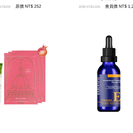
252
NT$
原價
1,290
NT$
會員價
原價
NT$
252
會員價
NT$
1,
NT$290
原價
NT$2,580
8mL/盒x2 贈 極光白美白面膜
【新品】青春密碼維E精萃油50