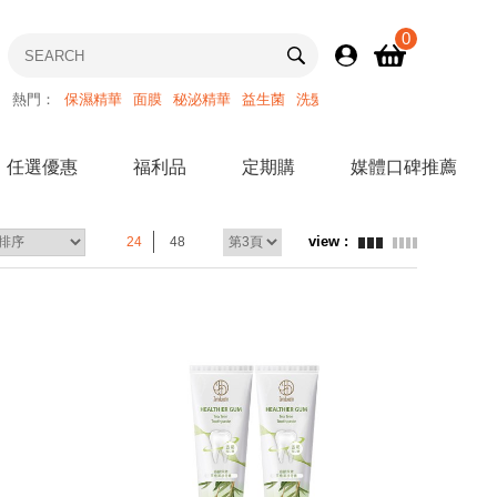
0
熱門：
保濕精華
面膜
秘泌精華
益生菌
洗髮精
任選優惠
福利品
定期購
媒體口碑推薦
24
48