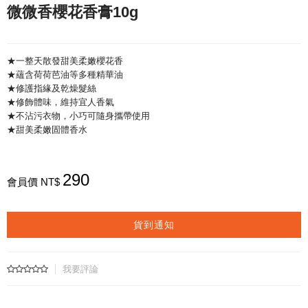
微微香櫻花香膏10g
★一整天散發甜美柔嫩櫻花香
★蘊含荷荷芭油等多種精華油
★修護指緣及乾燥髮絲
★修飾體味，維持宜人香氣
★不沾污衣物，小巧可隨身攜帶使用
★甜美柔嫩固體香水
290
會員價 NT$
貨到通知
我要評論