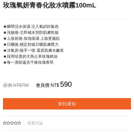
玫瑰氧妍青春化妝水噴霧100mL
★瞬間活水保濕 注入氧姸好氣色
★洗臉後-立即補水預防肌膚乾燥
★上妝前後-加強保濕 上妝更服貼
★日曬後-穩定舒緩日曬肌膚壓力
★冷氣房-隨手一噴 還原肌膚水嫩美
★採用珍貴的大馬士革玫瑰精油
★每一滴皆蘊含千株玫瑰菁萃
590
原價 NT$790
會員價 NT$
貨到通知
我要評論