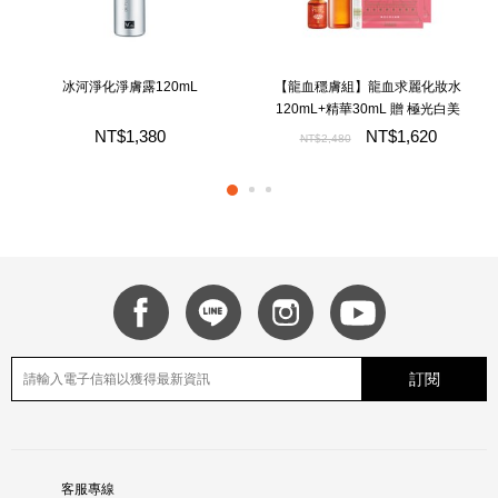
冰河淨化淨膚露120mL
【龍血穩膚組】龍血求麗化妝水
120mL+精華30mL 贈 極光白美
白面膜*2+卡姆果透亮保濕水凝
NT$1,380
NT$1,620
NT$2,480
露20mL
訂閱
客服專線