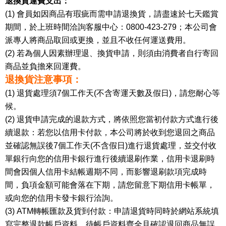
退換貨運費支出：
(1) 會員如因商品有瑕疵而需申請退換貨，請盡速於七天鑑賞
期間，於上班時間洽詢客服中心：0800-423-279；本公司會
派專人將商品取回或更換，並且不收任何運送費用。
(2) 若為個人因素辦理退、換貨申請，則須由消費者自行寄回
商品並負擔來回運費。
退換貨注意事項：
(1) 退貨處理須7個工作天(不含寄運天數及假日)，請您耐心等
候。
(2) 退貨申請完成的退款方式，將依照您當初付款方式進行後
續退款：若您以信用卡付款，本公司將於收到您退回之商品
並確認無誤後7個工作天(不含假日)進行退貨處理，並交付收
單銀行向您的信用卡銀行進行後續退刷作業，信用卡退刷時
間會因個人信用卡結帳週期不同，而影響退刷款項完成時
間，負項金額可能會落在下期，請您留意下期信用卡帳單，
或向您的信用卡發卡銀行洽詢。
(3) ATM轉帳匯款及貨到付款：申請退貨時同時於網站系統填
寫完整退款帳戶資料。待帳戶資料齊全且確認退回商品無誤