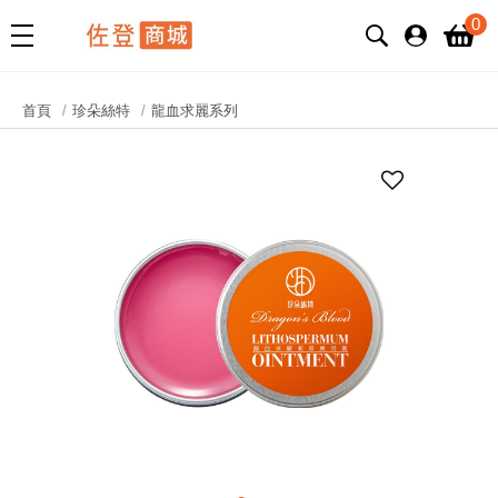
0
首頁
珍朵絲特
龍血求麗系列