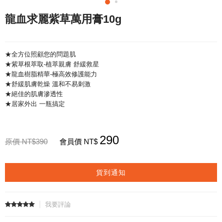
龍血求麗紫草萬用膏10g
★全方位照顧您的問題肌
★紫草根萃取-植萃親膚 舒緩救星
★龍血樹脂精華-極高效修護能力
★舒緩肌膚乾燥 溫和不易刺激
★絕佳的肌膚滲透性
★居家外出 一瓶搞定
290
原價 NT$390
會員價 NT$
貨到通知
我要評論