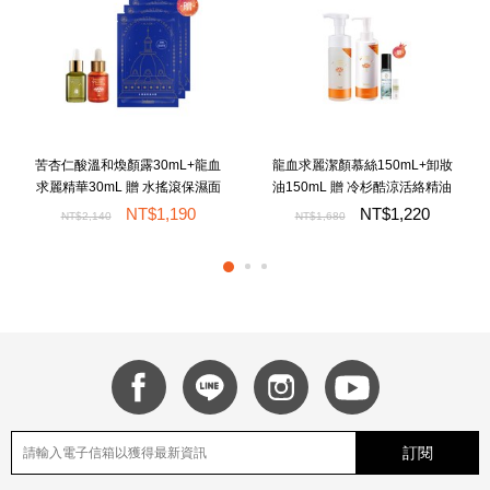
苦杏仁酸溫和煥顏露30mL+龍血
龍血求麗潔顏慕絲150mL+卸妝
求麗精華30mL 贈 水搖滾保濕面
油150mL 贈 冷杉酷涼活絡精油
膜x3
滾珠9mL+卡姆果透亮保濕水凝
NT$1,190
NT$1,220
NT$2,140
NT$1,680
露20mL
訂閱