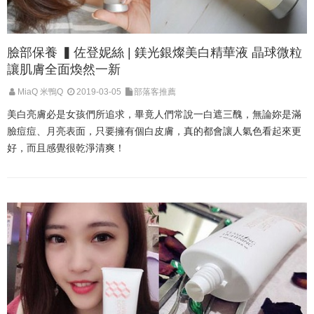
臉部保養 ▍佐登妮絲 | 鎂光銀燦美白精華液 晶球微粒
讓肌膚全面煥然一新
MiaQ 米鴨Q
2019-03-05
部落客推薦
美白亮膚必是女孩們所追求，畢竟人們常說一白遮三醜，無論妳是滿
臉痘痘、月亮表面，只要擁有個白皮膚，真的都會讓人氣色看起來更
好，而且感覺很乾淨清爽！