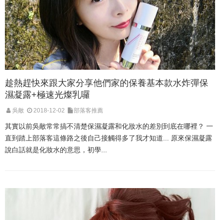
趁熱趕快來跟大家分享他們家的保養基本款水炸彈保
濕凝露+極速光燦乳囉
吳敵
2018-12-02
部落客推薦
其實以前吳敵常常搞不清楚保濕凝露和化妝水的差別到底在哪裡？ 一
直到踏上部落客這條路之後自己接觸得多了我才知道... 原來保濕凝露
說白話就是化妝水的意思，初學...