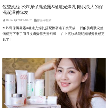
佐登妮絲 水炸彈保濕凝露&極速光燦乳 陪我長大的保
濕潤澤神隊友
Bella
2019-04-21
部落客推薦
水炸彈保濕凝露&極速光燦乳搭配擦著過了幾天後， 我的肌膚狀況整
個穩定下來了而且皮膚變得光滑細緻， 在上底妝就能明顯感覺妝感更
貼了！