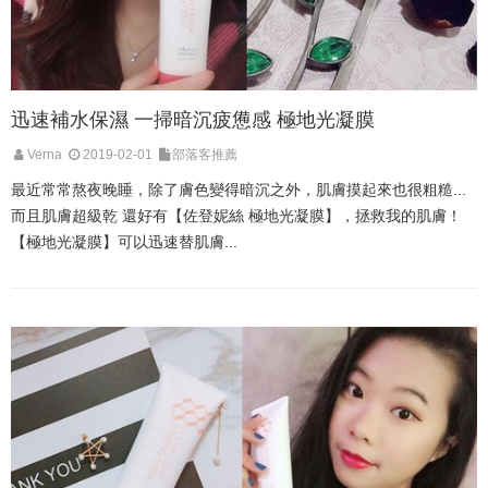
迅速補水保濕 一掃暗沉疲憊感 極地光凝膜
Verna
2019-02-01
部落客推薦
最近常常熬夜晚睡，除了膚色變得暗沉之外，肌膚摸起來也很粗糙...
而且肌膚超級乾 還好有【佐登妮絲 極地光凝膜】，拯救我的肌膚！
【極地光凝膜】可以迅速替肌膚...