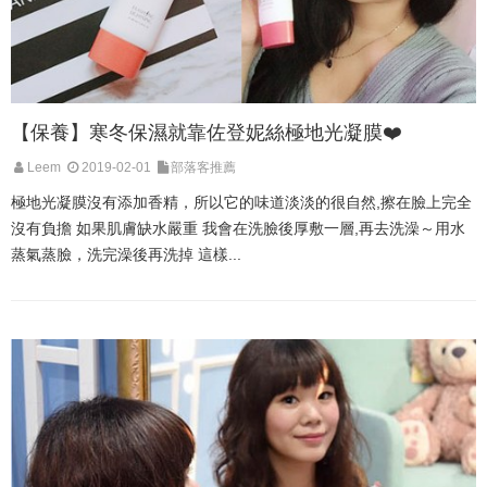
【保養】寒冬保濕就靠佐登妮絲極地光凝膜❤️
Leem
2019-02-01
部落客推薦
極地光凝膜沒有添加香精，所以它的味道淡淡的很自然,擦在臉上完全
沒有負擔 如果肌膚缺水嚴重 我會在洗臉後厚敷一層,再去洗澡～用水
蒸氣蒸臉，洗完澡後再洗掉 這樣...