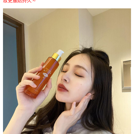
妝更服貼持久～