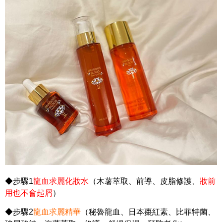
◆步驟1
龍血求麗化妝水
（木薯萃取、前導、皮脂修護、
妝前
用也不會起屑
）
◆步驟2
龍血求麗精華
（秘魯龍血、日本棗紅素、比菲特菌、