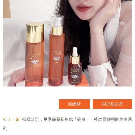
回總覽
同分類文章
上一篇
抵擋暗沉，夏季保養新焦點「亮白」｜櫻の雪傳明酸美白系
列