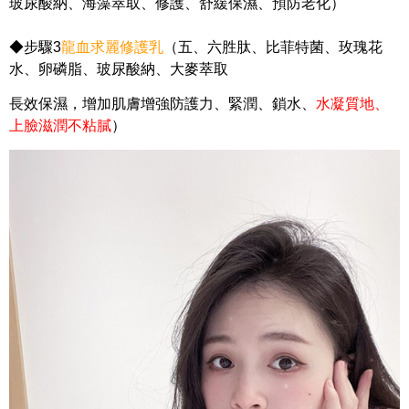
玻尿酸納、海藻萃取、
修護、舒緩保濕、預防老化）
◆步驟3
龍血求麗修護乳
（五、六胜肽、比菲特菌、玫瑰花
水、卵磷脂、玻尿酸納、大麥萃取
長效保濕，增加肌膚增強防護力、緊潤、鎖水、
水凝質地、
上臉滋潤不粘膩
）