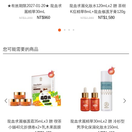
★有效期限2027-01-20★ 龍血求
龍血求麗化妝水120mLx2 贈 茶樹
麗精華30mL
K痘精華8mL+龍血修護牙膏120g
NT$960
NT$1,580
NT$1,290
NT$2,380
您可能需要的商品
prev
next
龍血求麗修護霜35mLx3 贈 喫茶
龍血求麗精華30mLx2 贈 冷杉型
小舖40元折價卷x2+乳木果面膜
男淨化保濕化妝水150mL