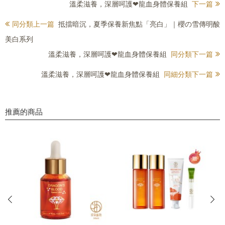
溫柔滋養，深層呵護❤龍血身體保養組
下一篇
同分類上一篇
抵擋暗沉，夏季保養新焦點「亮白」｜櫻の雪傳明酸
美白系列
溫柔滋養，深層呵護❤龍血身體保養組
同分類下一篇
溫柔滋養，深層呵護❤龍血身體保養組
同細分類下一篇
推薦的商品
prev
next