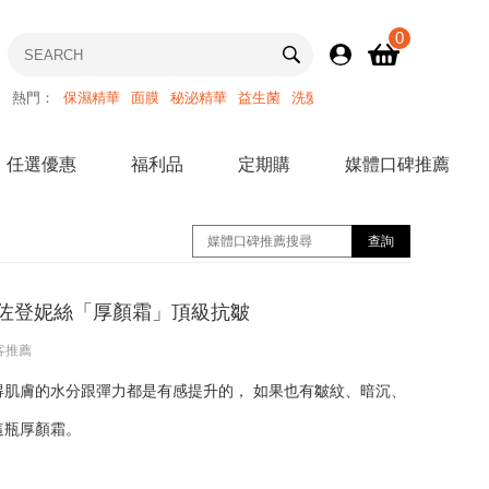
0
熱門：
保濕精華
面膜
秘泌精華
益生菌
洗髮精
任選優惠
福利品
定期購
媒體口碑推薦
佐登妮絲「厚顏霜」頂級抗皺
客推薦
得肌膚的水分跟彈力都是有感提升的， 如果也有皺紋、暗沉、
這瓶厚顏霜。