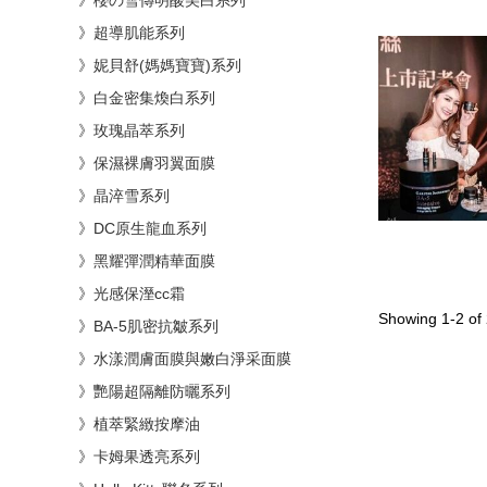
》櫻の雪傳明酸美白系列
》超導肌能系列
》妮貝舒(媽媽寶寶)系列
》白金密集煥白系列
》玫瑰晶萃系列
》保濕裸膚羽翼面膜
》晶淬雪系列
》DC原生龍血系列
》黑耀彈潤精華面膜
》光感保溼cc霜
Showing 1-2 of 
》BA-5肌密抗皺系列
》水漾潤膚面膜與嫩白淨采面膜
》艷陽超隔離防曬系列
》植萃緊緻按摩油
》卡姆果透亮系列