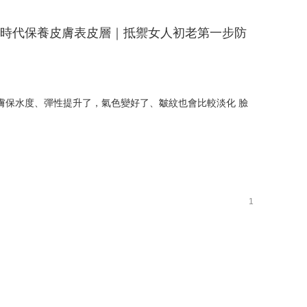
顏時代保養皮膚表皮層｜抵禦女人初老第一步防
膚保水度、彈性提升了，氣色變好了、皺紋也會比較淡化 臉
1