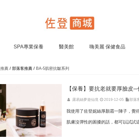
SPA專業保養
醫美館
嗨美麗 保健食品
碑推薦
/
部落客推薦
/
BA-5肌密抗皺系列
【保養】要抗老就要厚臉皮─
露易絲夢遊仙境
2019-12-05
部落
我使用了佐登妮絲厚顏霜一陣子，覺
肌膚沒彈性的困擾的話，都可以試試