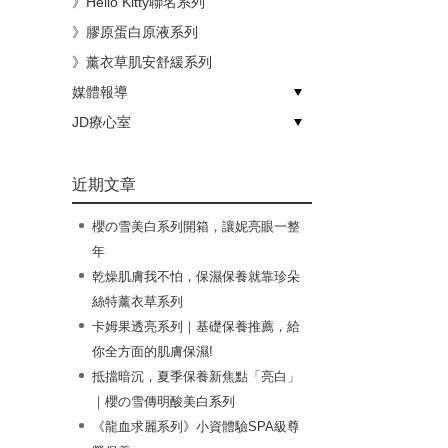
》Hello Kitty聯名系列
》膠原蛋白原液系列
》薰衣草肌安舒緩系列
媒體報導
》節目介紹
》媒體活動
JD療心室
》嗅吸保養
》變美計畫
》生活風格
近期文章
櫻の雪美白系列開箱，讓妮亮眼一整
年
乾燥肌膚我不怕，保濕保養就靠珍朵
絲特薰衣草系列
卡姆果透亮系列｜基礎保養推薦，給
你全方面的肌膚保濕!
抵擋暗沉，夏季保養新焦點「亮白」
｜櫻の雪傳明酸美白系列
《龍血求麗系列》小資體驗SPA級尊