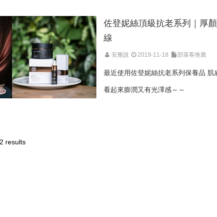
佐登妮絲頂級抗老系列｜厚
線
安雅說
2019-11-18
部落客推薦
最近使用佐登妮絲抗老系列保養品 肌
看起來膨潤又有光澤感～～
2 results