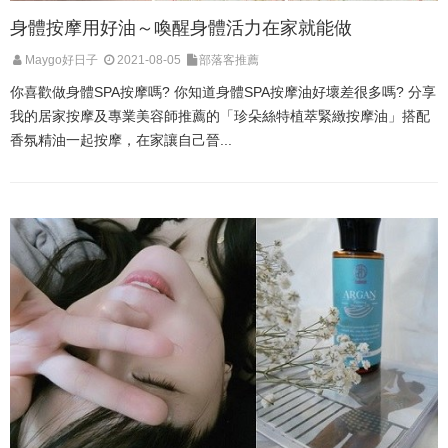
身體按摩用好油～喚醒身體活力在家就能做
Maygo好日子
2021-08-05
部落客推薦
你喜歡做身體SPA按摩嗎? 你知道身體SPA按摩油好壞差很多嗎? 分享
我的居家按摩及專業美容師推薦的「珍朵絲特植萃緊緻按摩油」搭配
香氛精油一起按摩，在家讓自己晉...