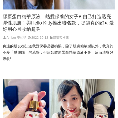
膠原蛋白精華原液｜熱愛保養的女子♥ 自己打造透亮
彈性肌膚！與Hello Kitty推出聯名款，提袋真的好可愛
好用心且收納超夠
Amber 安柏兒
2022-10-12
部落客推薦
身邊的朋友都知道我對保養品很挑惕，除了肌膚偏敏感以外，我真的
不愛「黏踢踢」的感覺，但這款膠原蛋白精華原液不會，反而清爽好
吸收!