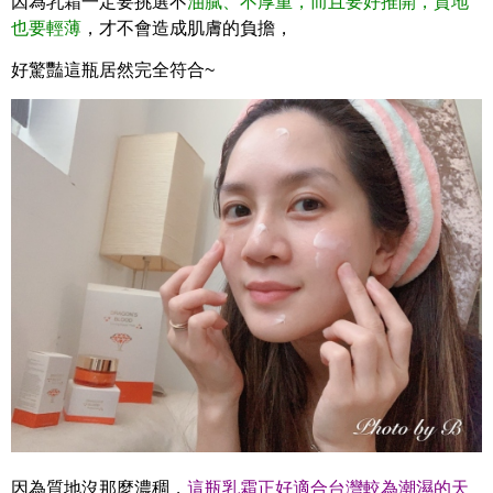
因為乳霜一定要挑選不
油膩、不厚重，而且要好推開，質地
也要輕薄
，才不會造成肌膚的負擔，
好驚豔這瓶居然完全符合~
因為質地沒那麼濃稠，
這瓶乳霜正好適合台灣較為潮濕的天