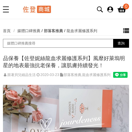
0
首頁
媒體口碑推薦
/
部落客推薦
/
龍血求麗修護系列
品保養【佐登妮絲龍血求麗修護系列】風靡好萊塢明
星的地表最強抗老保養，讓肌膚持續發光！
跟著貝兒細品生活
2020-03-23
部落客推薦,龍血求麗修護系列