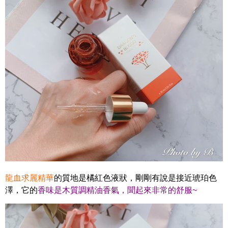
龍血求麗精華
的質地是橘紅色液狀，剛剛有說是接近琥珀色
澤，
它的
香味是木質調精油香氣，聞起來非常的舒服~