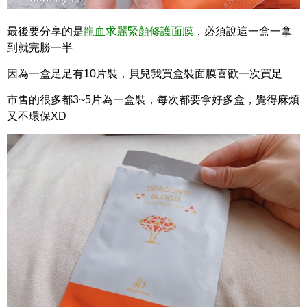
最後要分享的是
龍血求麗緊顏修護面膜
，必須說這一盒一拿
到就完勝一半
因為一盒足足有10片裝，貝兒我買盒裝面膜喜歡一次買足
市售的很多都3~5片為一盒裝，每次都要拿好多盒，覺得麻煩
又不環保XD