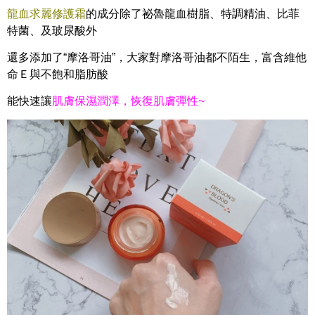
龍血求麗修護霜
的成分除了祕魯龍血樹脂、特調精油、比菲
特菌、及玻尿酸外
還多添加了“摩洛哥油”，大家對摩洛哥油都不陌生，富含維他
命Ｅ與不飽和脂肪酸
能快速讓
肌膚保濕潤澤，恢復肌膚彈性~