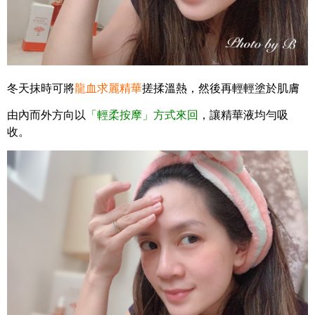
冬天抹時可將
龍血求麗精華
搓揉溫熱，然後再輕輕塗於肌膚
由內而外方向以
「輕柔按摩」方式來回
，讓精華液均勻吸
收。