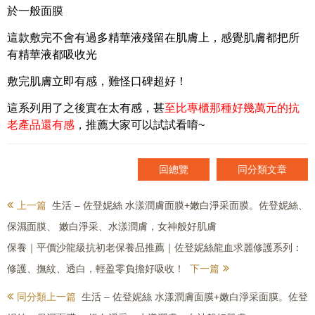
於一般面膜
這款敷完不會有過多精華液殘留在肌膚上，感覺肌膚都把所
有精華液都吸收光
敷完肌膚立即有感，難怪口碑超好！
這系列用了之後實在太有感，甚
至比專櫃那種好幾萬元的抗
老產品還有感
，
推薦大家可以試試看唷~
回總覽
同分類文章
上一篇
生活 – 佐登妮絲 水漾潤膚面膜+嫩白淨采面膜。佐登妮絲、
保濕面膜、 嫩白淨采、水漾潤膚，女神般好肌膚
保養｜平價沙龍級抗初老保養品推薦｜佐登妮絲龍血求麗修護系列：
修護、撫紋、透白，輕盈零負擔好吸收！
下一篇
同分類上一篇
生活 – 佐登妮絲 水漾潤膚面膜+嫩白淨采面膜。佐登