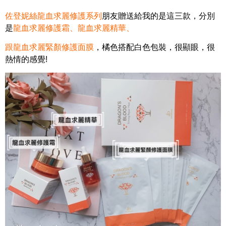
佐登妮絲龍血求麗修護系列
朋友贈送給我的是這三款，分別
是
龍血求麗修護霜
、
龍血求麗精華
、
跟
龍血求麗緊顏修護面膜
，橘色搭配白色包裝，很顯眼，很
熱情的感覺!