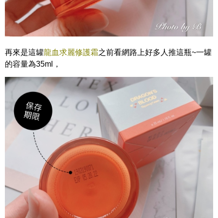
再來是這罐
龍血求麗修護霜
之前看網路上好多人推這瓶~一罐
的容量為35ml，