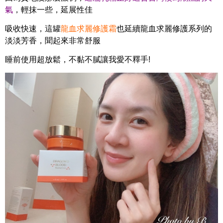
氣
，輕抹一些，延展性佳
吸收快速，這罐
龍血求麗修護霜
也延續龍血求麗修護系列的
淡淡芳香，聞起來非常舒服
睡前使用超放鬆，不黏不膩讓我愛不釋手!