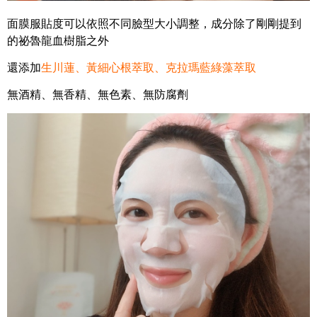
面膜服貼度可以依照不同臉型大小調整，成分除了剛剛提到
的祕魯龍血樹脂之外
還添加
生川蓮、黃細心根萃取、克拉瑪藍綠藻萃取
無酒精、無香精、無色素、無防腐劑