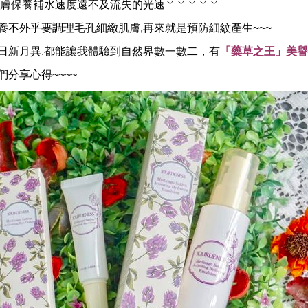
肌膚保養補水速度遠不及流失的光速ㄚㄚㄚㄚㄚ
養不外乎要調理毛孔細緻肌膚,再來就是預防細紋產生~~~
日新月異,都能讓我體驗到自然界數一數二，有
「
藥草之王」美譽
分享心得~~~~