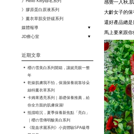
》Hello Kitty聯名系列
感覺一入秋,
》膠原蛋白原液系列
大齡女子的保
》薰衣草肌安舒緩系列
還好產品總是
媒體報導
馬上要來跟你們
》節目介紹
》媒體活動
JD療心室
》嗅吸保養
》變美計畫
》生活風格
近期文章
櫻の雪美白系列開箱，讓妮亮眼一整
年
乾燥肌膚我不怕，保濕保養就靠珍朵
絲特薰衣草系列
卡姆果透亮系列｜基礎保養推薦，給
你全方面的肌膚保濕!
抵擋暗沉，夏季保養新焦點「亮白」
｜櫻の雪傳明酸美白系列
《龍血求麗系列》小資體驗SPA級尊