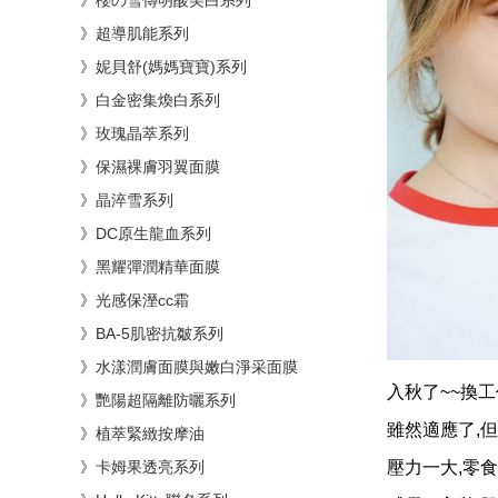
》櫻の雪傳明酸美白系列
》超導肌能系列
》妮貝舒(媽媽寶寶)系列
》白金密集煥白系列
》玫瑰晶萃系列
》保濕裸膚羽翼面膜
》晶淬雪系列
》DC原生龍血系列
》黑耀彈潤精華面膜
》光感保溼cc霜
》BA-5肌密抗皺系列
》水漾潤膚面膜與嫩白淨采面膜
入秋了~~換工
》艷陽超隔離防曬系列
雖然適應了,但
》植萃緊緻按摩油
》卡姆果透亮系列
壓力一大,零食