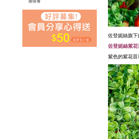
榮保養
佐登妮絲旗下
佐登妮絲紫花
紫色的紫花苜