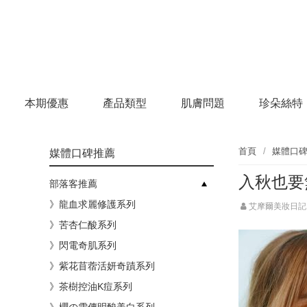
本期優惠
產品類型
肌膚問題
珍朵絲特
首頁
媒體口
媒體口碑推薦
入秋也要
部落客推薦
》龍血求麗修護系列
艾摩爾美妝日記
》苦杏仁酸系列
》閃電奇肌系列
》紫花苜蓿活妍奇蹟系列
》茶樹控油K痘系列