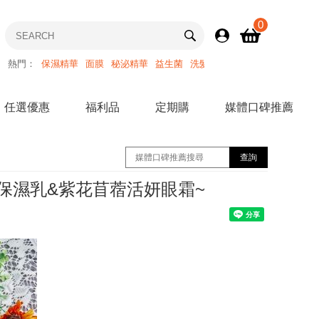
0
熱門：
保濕精華
面膜
秘泌精華
益生菌
洗髮精
任選優惠
福利品
定期購
媒體口碑推薦
保濕乳&紫花苜蓿活妍眼霜~