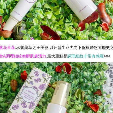
紫花苜蓿
,承襲藥草之王美譽,以旺盛生命力向下盤根於悠遠歷史之
命A調理細紋喚醒肌膚活力
,
最大重點是
調理細紋非常有感喔
>//<