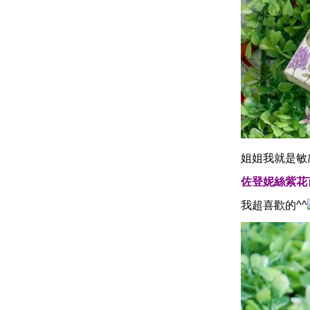
姐姐我就是敏感
佐登妮絲紫花
我超喜歡的^^