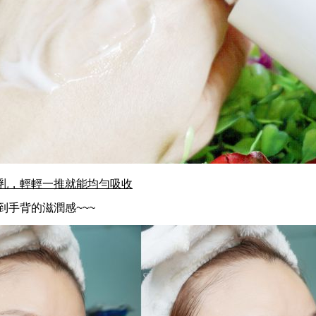
乳，輕輕一推就能均勻吸收
到手背的滋潤感~~~