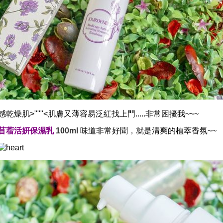
乾燥肌>"""<肌膚又薄容易泛紅找上門.....非常困擾我~~~
苜蓿活妍保濕乳
100ml
味道非常好聞，就是清爽的植萃香氛~~