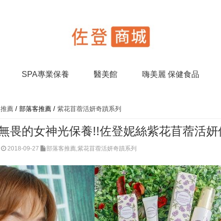
SPA專業保養
醫美館
嗨美麗 保健食品
碑推薦
/
部落客推薦
/
紫花苜蓿活妍奇蹟系列
無畏的女神光保養!!佐登妮絲紫花苜蓿活妍
2018-09-27
部落客推薦,紫花苜蓿活妍奇蹟系列