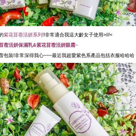
的
紫花苜蓿活妍系列
!
!非常適合我這大齡女子使用>///<
苜蓿活妍保濕乳&紫花苜蓿活妍眼霜
~
蓿包裝!非常深得我心~~~最近我超愛紫色系產品包括衣服哈哈哈