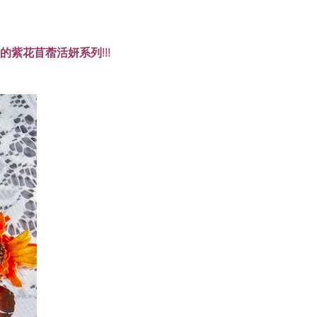
的
紫花苜蓿活妍系列
!!!