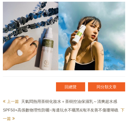
回總覽
同分類文章
上一篇
天氣悶熱用茶樹化妝水＋茶樹控油保濕乳～清爽超水感
SPF50+高係數物理性防曬~海邊玩水不曬黑&海洋友善不傷珊瑚礁
下
一篇