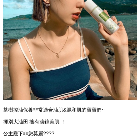
茶樹控油保養非常適合油肌&混和肌的寶寶們~
揮別大油田 擁有濾鏡美肌 ！
公主殿下非您莫屬????