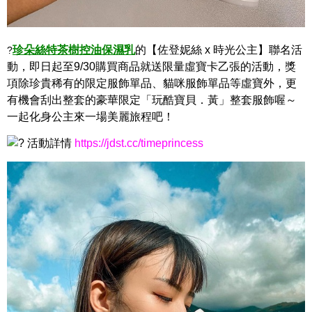
珍朵絲特
茶樹控
油保濕乳
的【佐登妮絲 x 時光公主】聯名活
?
動，即日起至9/30購買商品就送限量虛寶卡乙張的活動，獎
項除珍貴稀有的限定服飾單品、貓咪服飾單品等虛寶外，更
有機會刮出整套的豪華限定「玩酷寶貝．黃」整套服飾喔～
一起化身公主來一場美麗旅程吧！
活動詳情
https://jdst.cc/timeprincess