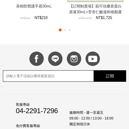
茶樹防禦護手霜30mL
【訂閱制賣場】肌可佳膠原蛋白
原液30mL+苦杏仁酸溫和煥顏露
NT$210
30mL+茶樹控油保濕乳100mL
NT$1,725
NT$290
NT$2,930
訂閱
客服專線
04-2291-7296
服務時間 - 週一至週五
09:00 - 12:00 / 13:00 - 18:00
國定例假日休
免付費客服專線