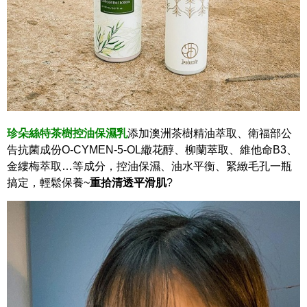
珍朵絲特茶樹控油保濕乳
添加澳洲茶樹精油萃取、衛福部公
告抗菌成份O-CYMEN-5-OL繖花醇、柳蘭萃取、維他命B3、
金縷梅萃取…等成分，控油保濕、油水平衡、緊緻毛孔一瓶
搞定，輕鬆保養~
重拾清透平滑肌
?