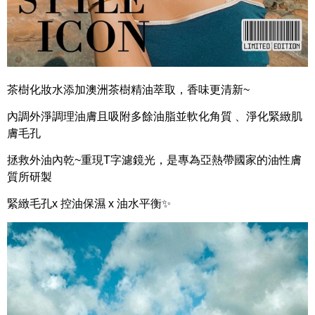
茶樹化妝水添加澳洲茶樹精油萃取，香味更清新~
內調外淨調理油膚且吸附多餘油脂並軟化角質 、淨化緊緻肌
膚毛孔
拯救外油內乾~重現T字濾鏡光，是專為亞熱帶國家的油性膚
質所研製
緊緻毛孔x 控油保濕 x 油水平衡✨