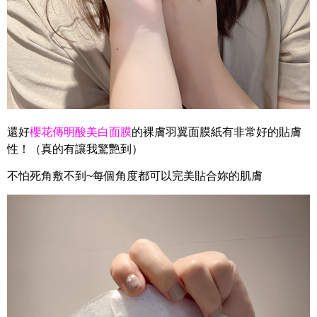
還好
櫻花傳明酸美白面膜
的裸膚羽翼面膜紙有非常好的貼膚
性！
（真的有讓我驚艷到）
不怕死角敷不到~每個角度都可以完美貼合妳的肌膚