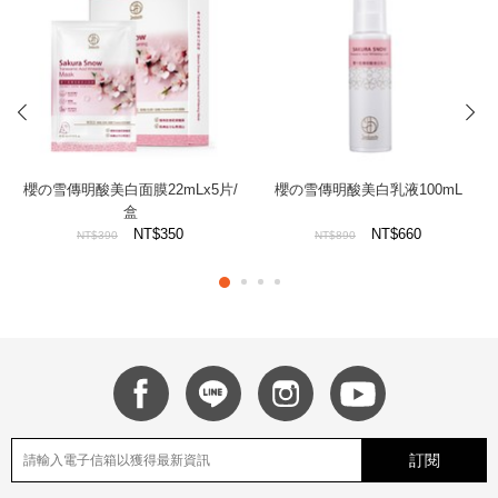
prev
next
櫻の雪傳明酸美白面膜22mLx5片/
櫻の雪傳明酸美白乳液100mL
盒
NT$350
NT$660
NT$390
NT$890
訂閱