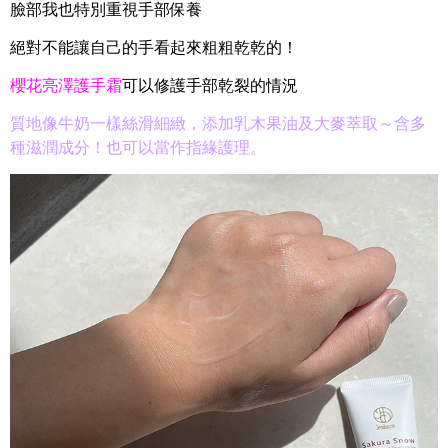
臉部我也特別重視手部保養
絕對不能讓自己的手看起來粗粗乾乾的！
櫻花亮澤護手霜
可以修護手部乾裂的情況
質地像牛奶一樣絲滑細緻，
添加乳木果油及大麥萃取～含多
種滋潤成分！
也可以當作指緣護理。