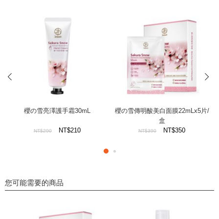
prev
next
櫻の雪亮澤護手霜30mL
櫻の雪傳明酸美白面膜22mLx5片/
盒
NT$210
NT$350
NT$290
NT$390
您可能需要的商品