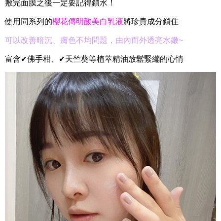
敷完面膜之後一定要記得鎖水！
使用同系列的
櫻花傳明酸美白乳液
將珍貴成分鎖住
可以改善暗沉、膚色不均問題，由內而外透亮水嫩~
富含✔佛手柑、✔天竺葵等植萃精油放鬆緊繃的心情