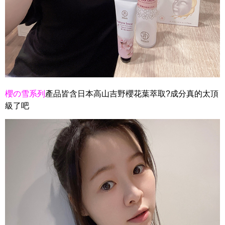
櫻の雪系列
產品皆含日本高山吉野櫻花葉萃取?成分真的太頂
級了吧