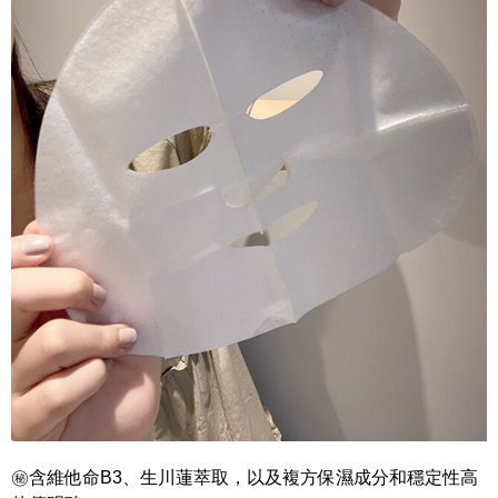
㊙含維他命B3、生川蓮萃取，以及
複方保濕成分和穩定性高