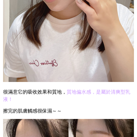
很滿意它的吸收效果和質地，
質地偏水感，是屬於清爽型乳
液！
擦完的肌膚觸感很保濕～～