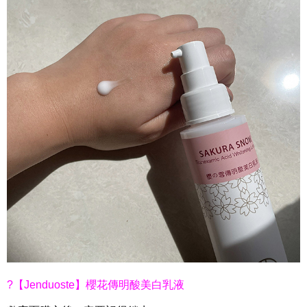
?【Jenduoste】櫻花傳明酸美白乳液