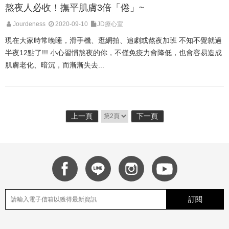
熬夜人必收！撫平肌膚3倍「倦」~
Jourdeness
2020-09-10
JD療心室
現在大家時常晚睡，滑手機、逛網拍、追劇或熬夜加班 不知不覺就過
半夜12點了!!! 小心習慣熬夜的你，不僅免疫力會降低，也會容易造成
肌膚老化、暗沉，而漸漸失去...
上一頁
下一頁
訂閱