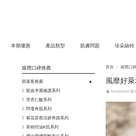
本期優惠
產品類型
肌膚問題
珍朵絲特
首頁
媒體口
媒體口碑推薦
風靡好萊
部落客推薦
》龍血求麗修護系列
Jourdeness
》苦杏仁酸系列
》閃電奇肌系列
》紫花苜蓿活妍奇蹟系列
》茶樹控油K痘系列