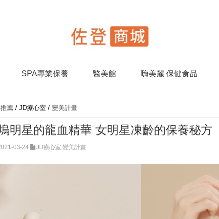
SPA專業保養
醫美館
嗨美麗 保健食品
碑推薦
/
JD療心室
/
變美計畫
塢明星的龍血精華 女明星凍齡的保養秘方
2021-03-24
JD療心室,變美計畫