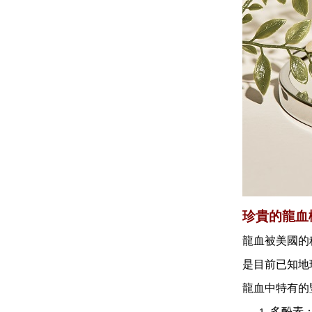
珍貴的龍血
龍血被美國的科學雜
是目前已知地
龍血中特有的
多酚素