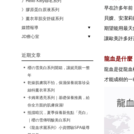
》Hello Kitty聯名系列
早在許多年前
》膠原蛋白原液系列
貝嫂、安潔莉
》薰衣草肌安舒緩系列
媒體報導
期望能用最天
》節目介紹
》媒體活動
JD療心室
讓歐美許多好
》嗅吸保養
》變美計畫
》生活風格
近期文章
龍血是什麼
櫻の雪美白系列開箱，讓妮亮眼一整
龍血是從龍血
年
才能成樹的一
乾燥肌膚我不怕，保濕保養就靠珍朵
絲特薰衣草系列
卡姆果透亮系列｜基礎保養推薦，給
你全方面的肌膚保濕!
抵擋暗沉，夏季保養新焦點「亮白」
｜櫻の雪傳明酸美白系列
《龍血求麗系列》小資體驗SPA級尊