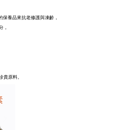
分的保養品來抗老修護與凍齡，
分，
珍貴原料。