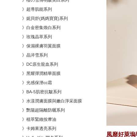
》櫻の雪傳明酸美白系列
》超導肌能系列
》妮貝舒(媽媽寶寶)系列
》白金密集煥白系列
》玫瑰晶萃系列
》保濕裸膚羽翼面膜
》晶淬雪系列
》DC原生龍血系列
》黑耀彈潤精華面膜
》光感保溼cc霜
》BA-5肌密抗皺系列
》水漾潤膚面膜與嫩白淨采面膜
》艷陽超隔離防曬系列
》植萃緊緻按摩油
》卡姆果透亮系列
風靡好萊塢