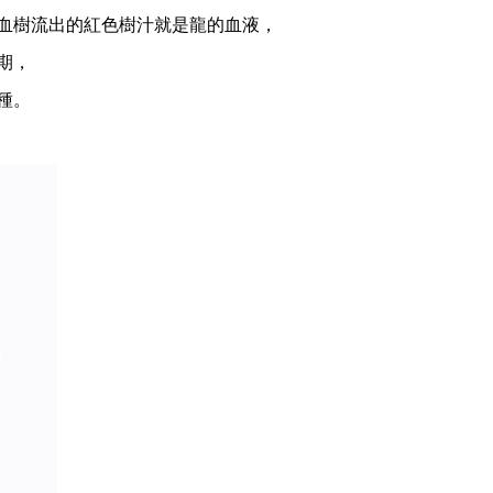
血樹流出的紅色樹汁就是龍的血液，
期，
種。