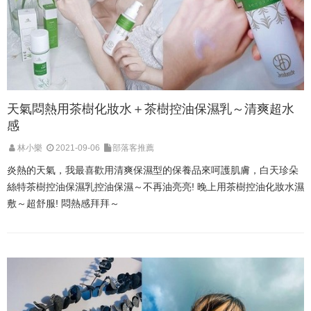
天氣悶熱用茶樹化妝水＋茶樹控油保濕乳～清爽超水
感
林小樂
2021-09-06
部落客推薦
炎熱的天氣，我最喜歡用清爽保濕型的保養品來呵護肌膚，白天珍朵
絲特茶樹控油保濕乳控油保濕～不再油亮亮! 晚上用茶樹控油化妝水濕
敷～超舒服! 悶熱感拜拜～