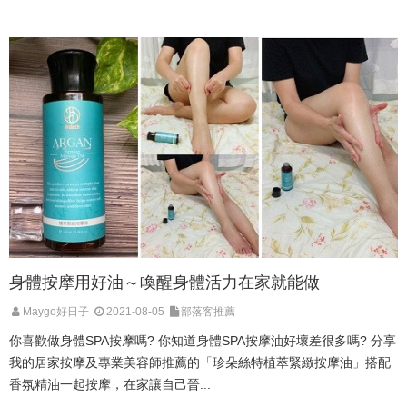
身體按摩用好油～喚醒身體活力在家就能做
Maygo好日子
2021-08-05
部落客推薦
你喜歡做身體SPA按摩嗎? 你知道身體SPA按摩油好壞差很多嗎? 分享
我的居家按摩及專業美容師推薦的「珍朵絲特植萃緊緻按摩油」搭配
香氛精油一起按摩，在家讓自己晉...