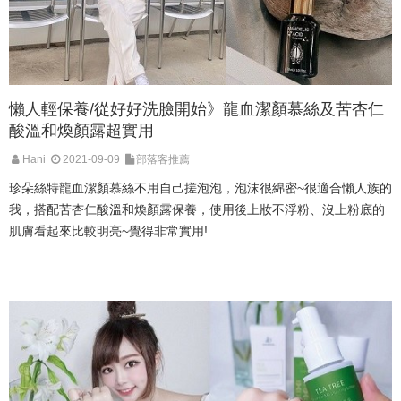
懶人輕保養/從好好洗臉開始》龍血潔顏慕絲及苦杏仁
酸溫和煥顏露超實用
Hani
2021-09-09
部落客推薦
珍朵絲特龍血潔顏慕絲不用自己搓泡泡，泡沫很綿密~很適合懶人族的
我，搭配苦杏仁酸溫和煥顏露保養，使用後上妝不浮粉、沒上粉底的
肌膚看起來比較明亮~覺得非常實用!