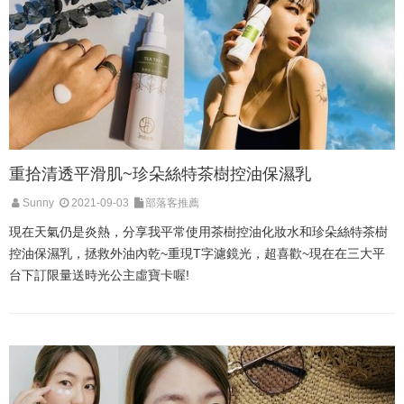
重拾清透平滑肌~珍朵絲特茶樹控油保濕乳
Sunny
2021-09-03
部落客推薦
現在天氣仍是炎熱，分享我平常使用茶樹控油化妝水和珍朵絲特茶樹
控油保濕乳，拯救外油內乾~重現T字濾鏡光，超喜歡~現在在三大平
台下訂限量送時光公主虛寶卡喔!