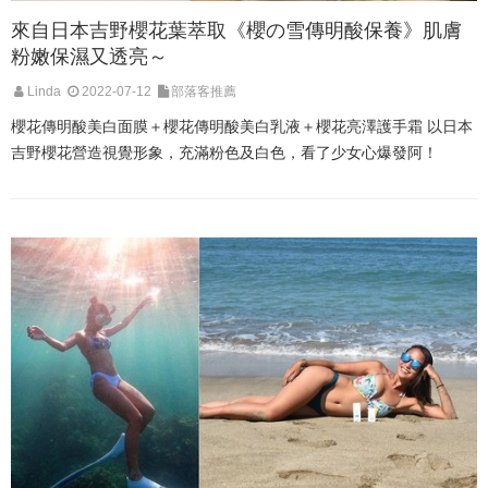
來自日本吉野櫻花葉萃取《櫻の雪傳明酸保養》肌膚
粉嫩保濕又透亮～
Linda
2022-07-12
部落客推薦
櫻花傳明酸美白面膜＋櫻花傳明酸美白乳液＋櫻花亮澤護手霜 以日本
吉野櫻花營造視覺形象，充滿粉色及白色，看了少女心爆發阿！