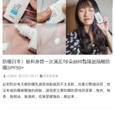
防曬日常》臉和身體一次滿足/珍朵絲特豔陽超隔離防
曬SPF50+
LIZ荔枝
2021-08-17
部落客推薦
起初對於每天擦防曬乳感受很黏膩而不太喜歡，但夏日艷陽高照，曾
沒有做防曬被曬傷的經驗，讓我更注重防曬的質地與質量，無色、無
香，無精油、無酒精，也無塑膠微粒，擦起來...