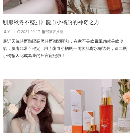
馴服秋冬不穩肌》龍血小橘瓶的神奇之力
Yumi
2021-09-17
部落客推薦
最近天氣時而豔陽高照時而潮濕悶熱，在家不是吹電風扇就是吹冷
氣，肌膚非常不穩定...用了龍血小橘瓶一周後肌膚水嫩透亮，這二瓶
小橘瓶因此成為我的后宮寵妃啦！