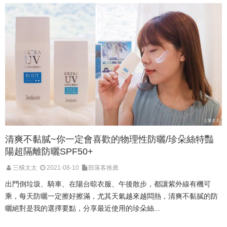
清爽不黏膩~你一定會喜歡的物理性防曬/珍朵絲特豔
陽超隔離防曬SPF50+
三橫太太
2021-08-10
部落客推薦
出門倒垃圾、騎車、在陽台晾衣服、午後散步，都讓紫外線有機可
乘，每天防曬一定擦好擦滿，尤其天氣越來越悶熱，清爽不黏膩的防
曬絕對是我的選擇要點，分享最近使用的珍朵絲...