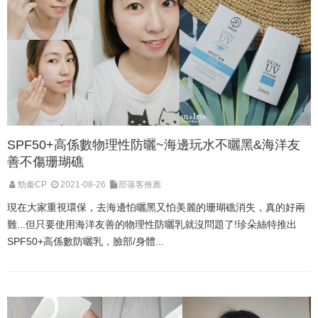
SPF50+高係數物理性防曬~海邊玩水不曬黑&海洋友
善不傷珊瑚礁
勁秦CP
2021-08-26
部落客推薦
現在大家重視環保，去海邊怕曬黑又怕美麗的珊瑚礁消失，真的好兩
難...但只要使用海洋友善的物理性防曬乳就沒問題了!珍朵絲特推出
SPF50+高係數防曬乳，臉部/身體...